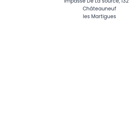
Impasse De La source, 13
Châteauneuf
les Martigues